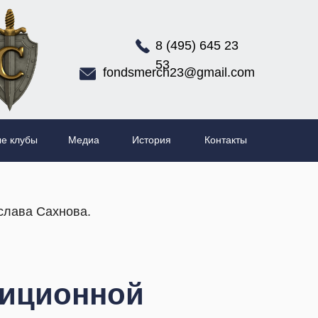
8 (495) 645 23
53
fondsmerch23@gmail.com
е клубы
Медиа
История
Контакты
слава Сахнова.
диционной