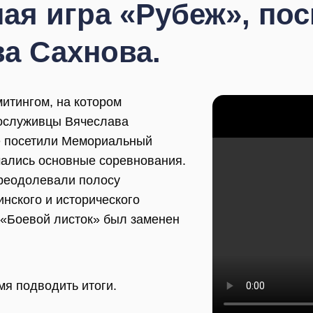
ая игра «Рубеж», по
а Сахнова.
итингом, на котором
 сослуживцы Вячеслава
е посетили Мемориальный
ачались основные соревнования.
преодолевали полосу
нского и исторического
п «Боевой листок» был заменен
мя подводить итоги.