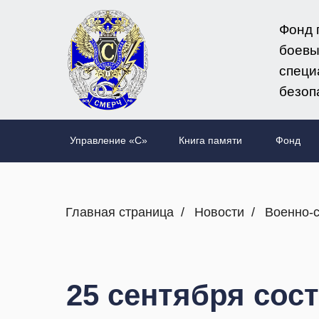
Фонд 
боевы
специ
безоп
Управление «C»
Книга памяти
Фонд
Главная страница
/
Новости
/
Военно-с
25 сентября сос