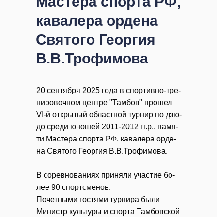
Мастера спорта РФ,
кавалера ордена
Святого Георгия
В.В.Трофимова
20 сен­тяб­ря 2025 го­да в спор­тив­но-тре­
ни­ро­воч­ном цен­тре "Там­бов" про­шел
VI-й от­кры­тый об­ласт­ной тур­нир по дзю­
до сре­ди юно­шей 2011-2012 гг.р., па­мя­
ти Ма­сте­ра спор­та РФ, ка­ва­ле­ра ор­де­
на Свя­то­го Ге­ор­гия В.В.Тро­фи­мо­ва.
В со­рев­но­ва­ни­ях при­ня­ли уча­стие бо­
лее 90 спортс­ме­нов.
По­чет­ны­ми го­стя­ми тур­ни­ра бы­ли
Министр культуры и спорта Тамбовской